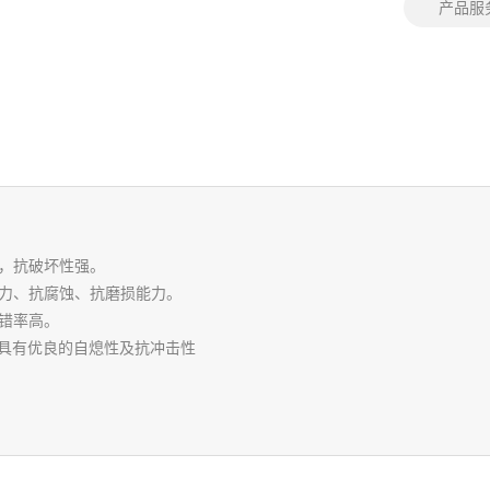
产品服
，抗破坏性强。
击力、抗腐蚀、抗磨损能力。
错率高。
，具有优良的自熄性及抗冲击性