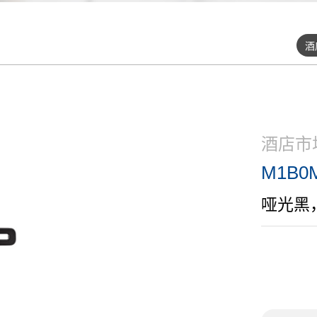
酒
酒店市
M1B0
哑光黑